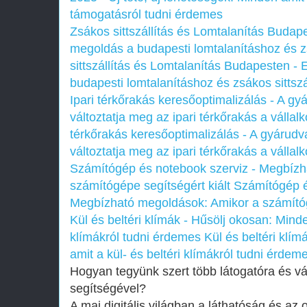
támogatásról tudni érdemes
Zsákos sittszállítás és Lomtalanítás Budap
megoldás a budapesti lomtalanításhoz és zs
sittszállítás és Lomtalanítás Budapesten 
budapesti lomtalanításhoz és zsákos sittszá
Ipari térkőrakás keresőoptimalizálás - A g
változtatja meg az ipari térkőrakás a vállal
térkőrakás keresőoptimalizálás - A gyárudv
változtatja meg az ipari térkőrakás a vállal
Számítógép és notebook szerviz - Megbízh
számítógépe segítségért kiált
Számítógép é
Megbízható megoldások: Amikor a számítóg
Kül és beltéri klímák - Hűsölj okosan: Minden
klímákról tudni érdemes
Kül és beltéri klí
amit a kül- és beltéri klímákról tudni érdem
Hogyan tegyünk szert több látogatóra és vá
segítségével?
A mai digitális világban a láthatóság és az 