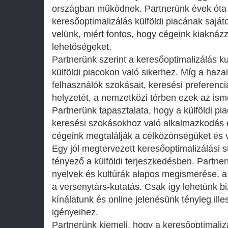
országban működnek. Partnerünk évek óta t
keresőoptimalizálás külföldi piacának sajá
velünk, miért fontos, hogy cégeink kiaknáz
lehetőségeket.
Partnerünk szerint a keresőoptimalizálás k
külföldi piacokon való sikerhez. Míg a hazai
felhasználók szokásait, keresési preferenci
helyzetét, a nemzetközi térben ezek az is
Partnerünk tapasztalata, hogy a külföldi pi
keresési szokásokhoz való alkalmazkodás 
cégeink megtalálják a célközönségüket és
Egy jól megtervezett keresőoptimalizálási s
tényező a külföldi terjeszkedésben. Partnerün
nyelvek és kultúrák alapos megismerése, a
a versenytárs-kutatás. Csak így lehetünk b
kínálatunk és online jelenésünk tényleg ille
igényeihez.
Partnerünk kiemeli, hogy a keresőoptimalizá