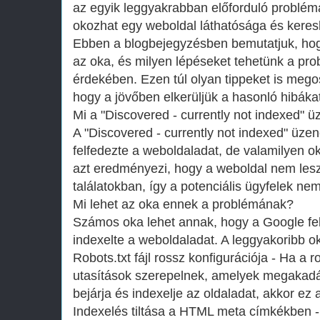
az egyik leggyakrabban előforduló problé
okozhat egy weboldal láthatósága és kere
Ebben a blogbejegyzésben bemutatjuk, hog
az oka, és milyen lépéseket tehetünk a p
érdekében. Ezen túl olyan tippeket is mego
hogy a jövőben elkerüljük a hasonló hibákat
Mi a "Discovered - currently not indexed" ü
A "Discovered - currently not indexed" üzen
felfedezte a weboldaladat, de valamilyen o
azt eredményezi, hogy a weboldal nem lesz
találatokban, így a potenciális ügyfelek nem
Mi lehet az oka ennek a problémának?
Számos oka lehet annak, hogy a Google fe
indexelte a weboldaladat. A leggyakoribb o
Robots.txt fájl rossz konfigurációja - Ha a r
utasítások szerepelnek, amelyek megakad
bejárja és indexelje az oldaladat, akkor ez 
Indexelés tiltása a HTML meta címkékben 