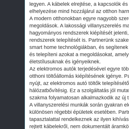
legyen. A kábelek elrejtése, a kapcsolók és
elhelyezése mind hozzájárul az otthon ha
A modern otthonokban egyre nagyobb szer
megoldások. A lakossági villanyszerelés 
hagyományos rendszerek kiépítését jelenti,
rendszerek telepítését is. Partnerünk szak
smart home technológiákban, és segítenek 
és telepíteni azokat a megoldásokat, amel
életstílusuknak és igényeiknek.
Az elektromos autók terjedésével egyre töb
otthoni töltőállomás kiépítésének igénye. P
nyújt, az elektromos autó töltők telepítés
hálózatbővítésig. Ez a szolgáltatás jól mutat
szakma folyamatosan alkalmazkodik az új t
A villanyszerelési munkák során gyakran el
különösen régebbi épületek esetében. Par
tapasztalattal rendelkeznek az ilyen kihív
rejtett kábelekről, nem dokumentált áramkö