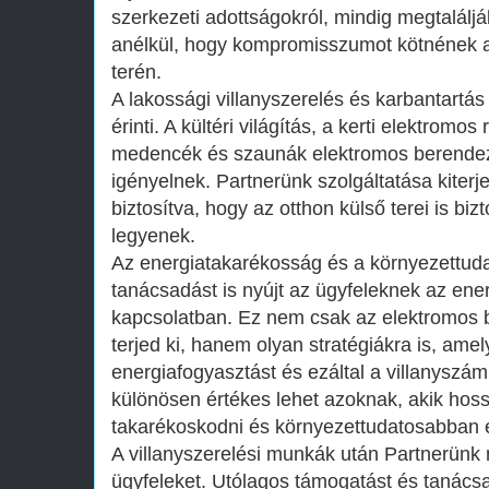
szerkezeti adottságokról, mindig megtalálj
anélkül, hogy kompromisszumot kötnének 
terén.
A lakossági villanyszerelés és karbantartás
érinti. A kültéri világítás, a kerti elektromo
medencék és szaunák elektromos berendezé
igényelnek. Partnerünk szolgáltatása kiterje
biztosítva, hogy az otthon külső terei is bi
legyenek.
Az energiatakarékosság és a környezettud
tanácsadást is nyújt az ügyfeleknek az en
kapcsolatban. Ez nem csak az elektromos 
terjed ki, hanem olyan stratégiákra is, ame
energiafogyasztást és ezáltal a villanyszám
különösen értékes lehet azoknak, akik hos
takarékoskodni és környezettudatosabban é
A villanyszerelési munkák után Partnerün
ügyfeleket. Utólagos támogatást és tanácsa