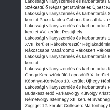
Lakossági villanyszerelés és karbantartás M
Székesdűlő Népsziget Istvántelek Újpest 
Lakossági villanyszerelés és karbantartás 
kerület Pacsirtatelep Gubacs Kossuthfalva
Lakossági villanyszerelés és karbantartás 
kerület XV. kerület Pestújhely
Lakossági villanyszerelés és karbantartás 
XVII. kerület Rákoskeresztúr Régiakadémi
Rákoscsaba Madárdomb Rákoskert Rákosh
Lakossági villanyszerelés és karbantartás E
kerület
Lakossági villanyszerelés és karbantartás 
Óhegy Keresztúridűlő Laposdűlő X. kerület 
Kőbánya-Kertváros 10. kerület Újhegy Népl
Lakossági villanyszerelés és karbantartás
Budakeszierdő Farkasvölgy Kútvölgy Krisz
Németvölgy Istenhegy XII. kerület Svábh
Zugliget 12. kerület Csillebérc Mártonheg