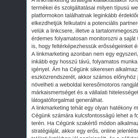
A linkmarketing stratégia kialakításakor fo
termékei és szolgáltatásai milyen típusú w
platformokon találhatnak leginkább érdekl
elkezdhetjük felkutatni a potenciális partne
velük a linkcsere, illetve a tartalommegoszt
érdemes folyamatosan monitorozni a saját 
is, hogy feltérképezhessük erősségeinket 
A linkmarketing azonban nem egy egyszeri
inkább egy hosszú távú, folyamatos munka, 
igényel. Ám ha Cégünk sikeresen alkalmazz
eszközrendszerét, akkor számos előnyhöz j
növelheti a weboldal keresőmotoros rangját,
márkaismertséget és a vállalati hitelessége
látogatóforgalmat generálhat.
A linkmarketing tehát egy olyan hatékony 
Cégünk számára kulcsfontosságú lehet a f
terén. Ha Cégünk szakértő módon alkalmaz
stratégiáját, akkor egy erős, online jelenlé