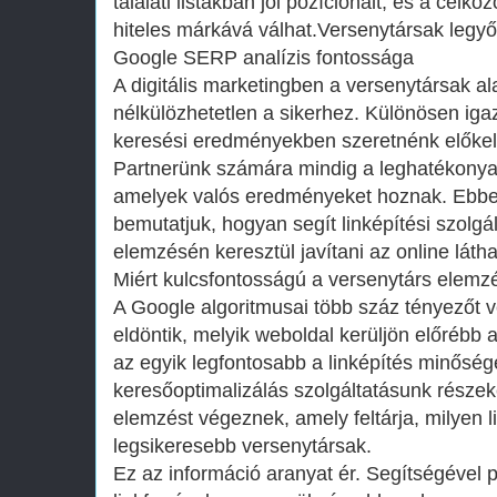
találati listákban jól pozícionált, és a célk
hiteles márkává válhat.Versenytársak legyőz
Google SERP analízis fontossága
A digitális marketingben a versenytársak 
nélkülözhetetlen a sikerhez. Különösen iga
keresési eredményekben szeretnénk előkelő
Partnerünk számára mindig a leghatékonyab
amelyek valós eredményeket hoznak. Ebbe
bemutatjuk, hogyan segít linképítési szolgá
elemzésén keresztül javítani az online láth
Miért kulcsfontosságú a versenytárs elem
A Google algoritmusai több száz tényezőt 
eldöntik, melyik weboldal kerüljön előrébb a 
az egyik legfontosabb a linképítés minősé
keresőoptimalizálás szolgáltatásunk részek
elemzést végeznek, amely feltárja, milyen li
legsikeresebb versenytársak.
Ez az információ aranyat ér. Segítségével p