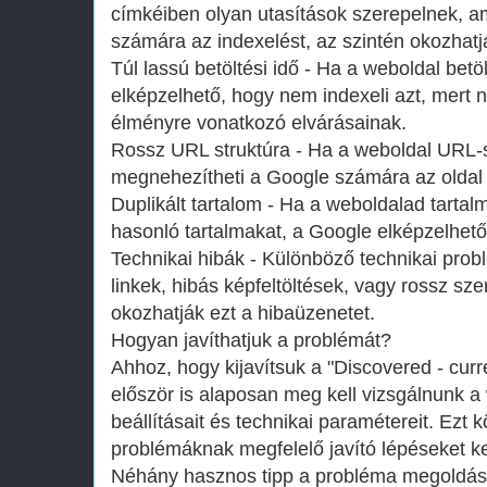
címkéiben olyan utasítások szerepelnek, a
számára az indexelést, az szintén okozhatj
Túl lassú betöltési idő - Ha a weboldal betöl
elképzelhető, hogy nem indexeli azt, mert 
élményre vonatkozó elvárásainak.
Rossz URL struktúra - Ha a weboldal URL-
megnehezítheti a Google számára az oldal 
Duplikált tartalom - Ha a weboldalad tartal
hasonló tartalmakat, a Google elképzelhető
Technikai hibák - Különböző technikai prob
linkek, hibás képfeltöltések, vagy rossz sze
okozhatják ezt a hibaüzenetet.
Hogyan javíthatjuk a problémát?
Ahhoz, hogy kijavítsuk a "Discovered - curr
először is alaposan meg kell vizsgálnunk 
beállításait és technikai paramétereit. Ezt k
problémáknak megfelelő javító lépéseket k
Néhány hasznos tipp a probléma megoldás