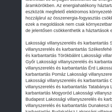
áramkörökben. Az energiahatékony háztartá
eszközök megfelelő elektromos környezetén
hozzájárul az összenergia-fogyasztás cs
ezek a megoldások nem csak környezetbará
de jelentősen csökkenthetik a háztartások e
Lakossági villanyszerelés és karbantartás
villanyszerelés és karbantartás Székesfehé
és karbantartás Törökbálint Lakossági villa
Győr Lakossági villanyszerelés és karbant
villanyszerelés és karbantartás Érd Lakossá
karbantartás Pomáz Lakossági villanyszere
Lakossági villanyszerelés és karbantartás
villanyszerelés és karbantartás Tatabánya 
karbantartás Mogyoród Lakossági villanysz
Budapest Lakossági villanyszerelés és kar
villanyszerelés és karbantartás Dunakeszi 
karbantartás Budakalász Lakossági villanys