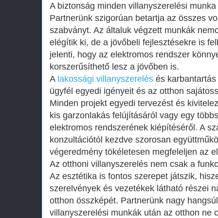
A biztonság minden villanyszerelési munka
Partnerünk szigorúan betartja az összes vo
szabványt. Az általuk végzett munkák nemc
elégítik ki, de a jövőbeli fejlesztésekre is f
jelenti, hogy az elektromos rendszer könny
korszerűsíthető lesz a jövőben is.
A
lakossági villanyszerelés
és karbantartás
ügyfél egyedi igényeit és az otthon sajátos
Minden projekt egyedi tervezést és kivitele
kis garzonlakás felújításáról vagy egy többs
elektromos rendszerének kiépítéséről. A s
konzultációtól kezdve szorosan együttműkö
végeredmény tökéletesen megfeleljen az e
Az otthoni villanyszerelés nem csak a funkc
Az esztétika is fontos szerepet játszik, his
szerelvények és vezetékek látható részei n
otthon összképét. Partnerünk nagy hangsúly
villanyszerelési munkák után az otthon ne 