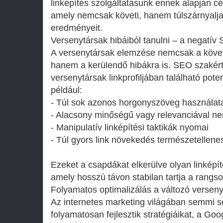
linképítés szolgáltatásunk ennek alapján célzo
amely nemcsak követi, hanem túlszárnyalja
eredményeit.
Versenytársak hibáiból tanulni – a negatív
A versenytársak elemzése nemcsak a követe
hanem a kerülendő hibákra is. SEO szakért
versenytársak linkprofiljában található pote
például:
- Túl sok azonos horgonyszöveg használat
- Alacsony minőségű vagy relevanciával ne
- Manipulatív linképítési taktikák nyomai
- Túl gyors link növekedés természetellene
Ezeket a csapdákat elkerülve olyan linképíté
amely hosszú távon stabilan tartja a rangso
Folyamatos optimalizálás a változó versen
Az internetes marketing világában semmi s
folyamatosan fejlesztik stratégiáikat, a Go