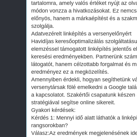
tartalomra, amely valós értéket nyújt az o
módon vonzza a hivatkozásokat. Ez nemcs
előnyös, hanem a márkaépítést és a szakmai 
szolgálja.
Adatvezérelt linképítés a versenyelőnyért
Havidíjas keresőoptimalizálás szolgáltatás
elemzéssel támogatott linképítés jelentős e
keresési eredményekben. Partnerünk szá
látogatót, hanem célzottabb forgalmat és 
eredményez ez a megközelítés.
Amennyiben érdekli, hogyan segíthetünk vá
versenytársak fölé emelkedni a Google talála
a kapcsolatot. Szakértői csapatunk készen 
stratégiával segítse online sikereit.
Gyakori kérdések:
Kérdés 1: Mennyi idő alatt láthatók a link
rangsorokban?
Válasz:Az eredmények megjelenésének idej