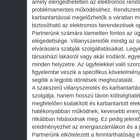
amely elengedhetetlen az elektromos rend
problémamentes működéséhez. Rendszeres
karbantartással megelőzhetők a váratlan 
biztosítható az elektromos berendezések op
Partnerünk számára kiemelten fontos az üg
elégedettsége. Villanyszerelőik mindig az ü
elvárásaira szabják szolgáltatásaikat. Legy
társasházi lakásról vagy akár irodáról, eg
minden helyzetre. Az ügyfelekkel való szo
figyelembe veszik a specifikus követelmén
segítik a legjobb döntések meghozatalát.
A szakszerű villanyszerelés és karbantartá
szolgálja, hanem hosszú távon költséghaték
megfelelően kialakított és karbantartott el
hatékonyabban működnek, kevesebb energi
ritkábban hibásodnak meg. Ez pedig jelent
eredményezhet az energiaszámlákon és a ja
Partnerünk elkötelezett a fenntarthatóság 