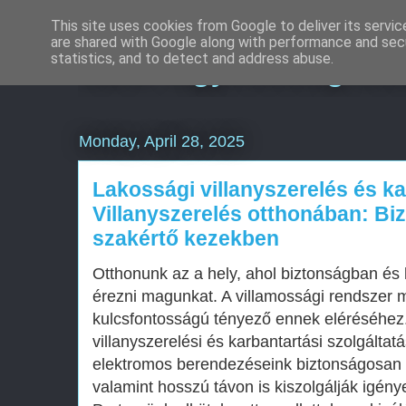
This site uses cookies from Google to deliver its servic
are shared with Google along with performance and secu
SEO Ügynökség Bu
statistics, and to detect and address abuse.
Monday, April 28, 2025
Lakossági villanyszerelés és ka
Villanyszerelés otthonában: Bi
szakértő kezekben
Otthonunk az a hely, ahol biztonságban é
érezni magunkat. A villamossági rendszer
kulcsfontosságú tényező ennek eléréséhez
villanyszerelési és karbantartási szolgáltatá
elektromos berendezéseink biztonságosan
valamint hosszú távon is kiszolgálják igény