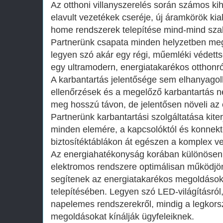
Az otthoni villanyszerelés során számos k
elavult vezetékek cseréje, új áramkörök ki
home rendszerek telepítése mind-mind szak
Partnerünk csapata minden helyzetben megt
legyen szó akár egy régi, műemléki védettség
egy ultramodern, energiatakarékos otthonró
A karbantartás jelentősége sem elhanyagol
ellenőrzések és a megelőző karbantartás ne
meg hosszú távon, de jelentősen növeli az o
Partnerünk karbantartási szolgáltatása kite
minden elemére, a kapcsolóktól és konnekt
biztosítéktáblákon át egészen a komplex v
Az energiahatékonyság korában különösen 
elektromos rendszere optimálisan működjö
segítenek az energiatakarékos megoldások
telepítésében. Legyen szó LED-világításról
napelemes rendszerekről, mindig a legkor
megoldásokat kínálják ügyfeleiknek.