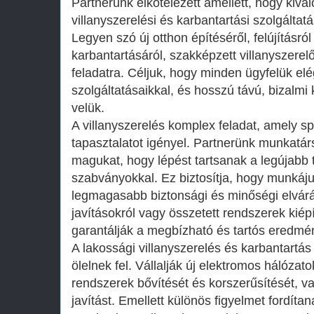
Partnerünk elkötelezett amellett, hogy kiv
villanyszerelési és karbantartási szolgáltat
Legyen szó új otthon építéséről, felújításr
karbantartásáról, szakképzett villanyszerel
feladatra. Céljuk, hogy minden ügyfelük el
szolgáltatásaikkal, és hosszú távú, bizalmi 
velük.
A villanyszerelés komplex feladat, amely sp
tapasztalatot igényel. Partnerünk munkatár
magukat, hogy lépést tartsanak a legújabb 
szabványokkal. Ez biztosítja, hogy munkáju
legmagasabb biztonsági és minőségi elvár
javításokról vagy összetett rendszerek kiép
garantálják a megbízható és tartós eredmé
A lakossági villanyszerelés és karbantartás 
ölelnek fel. Vállalják új elektromos hálózat
rendszerek bővítését és korszerűsítését, v
javítást. Emellett különös figyelmet fordít