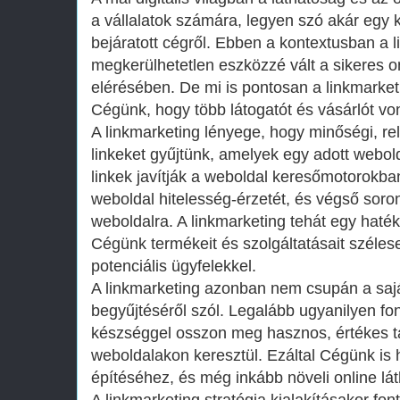
a vállalatok számára, legyen szó akár egy 
bejáratott cégről. Ebben a kontextusban a 
megkerülhetetlen eszközzé vált a sikeres o
elérésében. De mi is pontosan a linkmarke
Cégünk, hogy több látogatót és vásárlót v
A linkmarketing lényege, hogy minőségi, rel
linkeket gyűjtünk, amelyek egy adott webol
linkek javítják a weboldal keresőmotorokban
weboldal hitelesség-érzetét, és végső soron
weboldalra. A linkmarketing tehát egy haté
Cégünk termékeit és szolgáltatásait széle
potenciális ügyfelekkel.
A linkmarketing azonban nem csupán a sajá
begyűjtéséről szól. Legalább ugyanilyen fo
készséggel osszon meg hasznos, értékes t
weboldalakon keresztül. Ezáltal Cégünk is h
építéséhez, és még inkább növeli online lá