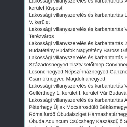
Lakossági villanyszerelés és karbantartás X
kerület Kispest
Lakossági villanyszerelés és karbantartás L
V. kerület
Lakossági villanyszerelés és karbantartás VI
Terézváros
Lakossági villanyszerelés és karbantartás 22
Budatétény Budafok Nagytétény Baross Gá
Lakossági villanyszerelés és karbantartás P
Századosnegyed Tisztviselőtelep Corvinn
Losoncinegyed Népszínháznegyed Ganzneg
Csarnoknegyed Magdolnanegyed
Lakossági villanyszerelés és karbantartás 
Gellérthegy 1. kerület I. kerület Vár Budavá
Lakossági villanyszerelés és karbantartá
Péterhegy Újlak Mocsárosdűlő Békásmegyer
Rómaifürdő Óbudaisziget Hármashatárhegy I
Óbuda Aquincum Csúcshegy Kaszásdűlő S