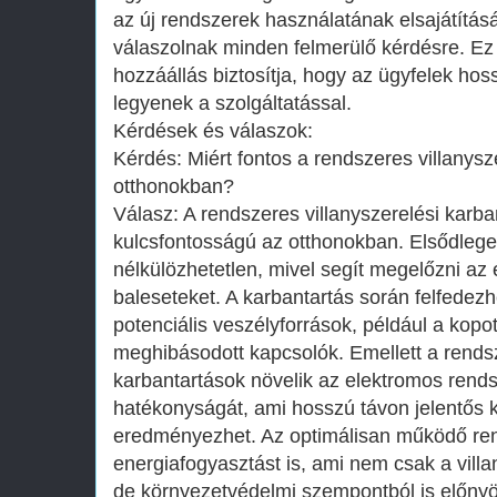
az új rendszerek használatának elsajátítá
válaszolnak minden felmerülő kérdésre. Ez 
hozzáállás biztosítja, hogy az ügyfelek hos
legyenek a szolgáltatással.
Kérdések és válaszok:
Kérdés: Miért fontos a rendszeres villanysz
otthonokban?
Válasz: A rendszeres villanyszerelési karb
kulcsfontosságú az otthonokban. Elsődlege
nélkülözhetetlen, mivel segít megelőzni az
baleseteket. A karbantartás során felfedezh
potenciális veszélyforrások, például a kopo
meghibásodott kapcsolók. Emellett a rends
karbantartások növelik az elektromos rends
hatékonyságát, ami hosszú távon jelentős 
eredményezhet. Az optimálisan működő ren
energiafogyasztást is, ami nem csak a vil
de környezetvédelmi szempontból is előnyö