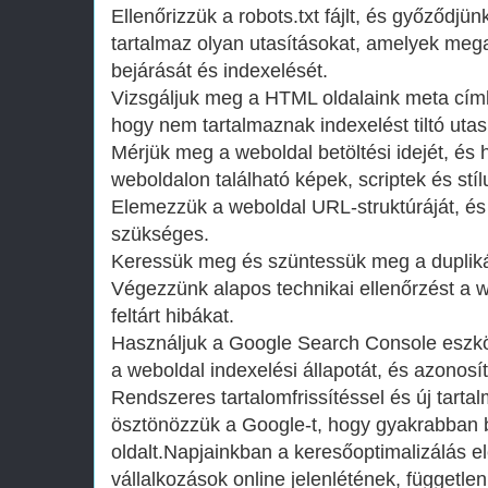
Ellenőrizzük a robots.txt fájlt, és győződj
tartalmaz olyan utasításokat, amelyek me
bejárását és indexelését.
Vizsgáljuk meg a HTML oldalaink meta címk
hogy nem tartalmaznak indexelést tiltó utas
Mérjük meg a weboldal betöltési idejét, és 
weboldalon található képek, scriptek és stíl
Elemezzük a weboldal URL-struktúráját, é
szükséges.
Keressük meg és szüntessük meg a duplikál
Végezzünk alapos technikai ellenőrzést a we
feltárt hibákat.
Használjuk a Google Search Console eszk
a weboldal indexelési állapotát, és azonosí
Rendszeres tartalomfrissítéssel és új tart
ösztönözzük a Google-t, hogy gyakrabban b
oldalt.Napjainkban a keresőoptimalizálás e
vállalkozások online jelenlétének, független