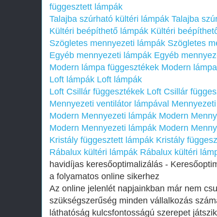
függesztett lámpák
Talajba szúrható kültéri lámpák
Talajba szú
Kültéri beépíthető lámpák
Kültéri beépíthe
Szögletes mennyezeti lámpák
Szögletes m
Egyéb mennyezeti lámpák
Egyéb mennyeze
Modern lámpa függesztékek
Modern lámpa
Loft lámpák
Loft lámpák
Loft Csillár függesztékek
Loft Csillár függe
Mennyezeti ventilátor lámpával
Mennyezeti 
Modern Mennyezeti lámpák
Modern Mennye
Modern Mennyezeti lámpák
Modern Mennye
Kristály függesztett lámpák
Kristály függes
Rábalux kültéri lámpák
Rábalux kültéri lám
havidíjas keresőoptimalizálás - Keresőoptima
a folyamatos online sikerhez
Az online jelenlét napjainkban már nem c
szükségszerűség minden vállalkozás számára
láthatóság kulcsfontosságú szerepet játszi