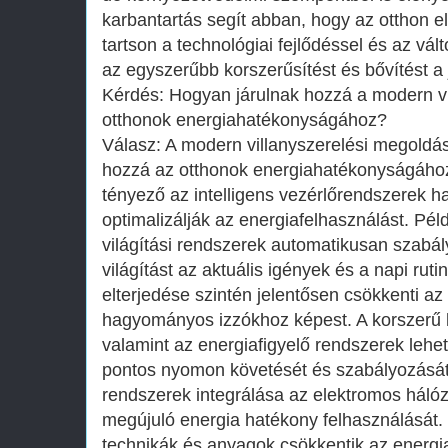
karbantartás segít abban, hogy az otthon e
tartson a technológiai fejlődéssel és az vál
az egyszerűbb korszerűsítést és bővítést a
Kérdés: Hogyan járulnak hozzá a modern v
otthonok energiahatékonyságához?
Válasz: A modern villanyszerelési megold
hozzá az otthonok energiahatékonyságához
tényező az intelligens vezérlőrendszerek h
optimalizálják az energiafelhasználást. Pél
világítási rendszerek automatikusan szabály
világítást az aktuális igények és a napi rut
elterjedése szintén jelentősen csökkenti az
hagyományos izzókhoz képest. A korszerű 
valamint az energiafigyelő rendszerek lehe
pontos nyomon követését és szabályozását
rendszerek integrálása az elektromos hálóz
megújuló energia hatékony felhasználását.
technikák és anyagok csökkentik az energi