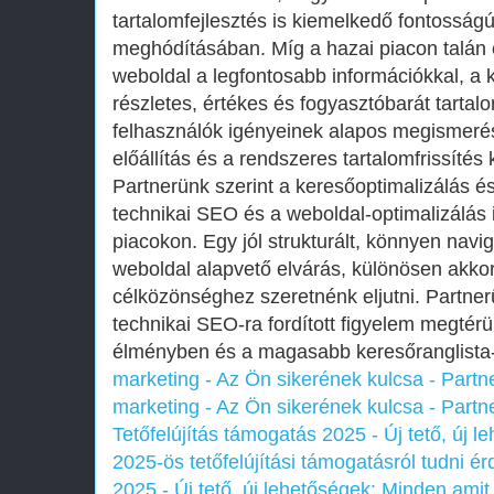
tartalomfejlesztés is kiemelkedő fontosság
meghódításában. Míg a hazai piacon talán 
weboldal a legfontosabb információkkal, a k
részletes, értékes és fogyasztóbarát tartal
felhasználók igényeinek alapos megismerése
előállítás és a rendszeres tartalomfrissíté
Partnerünk szerint a keresőoptimalizálás és 
technikai SEO és a weboldal-optimalizálás 
piacokon. Egy jól strukturált, könnyen navi
weboldal alapvető elvárás, különösen akkor,
célközönséghez szeretnénk eljutni. Partner
technikai SEO-ra fordított figyelem megtérül
élményben és a magasabb keresőranglista
marketing - Az Ön sikerének kulcsa - Partn
marketing - Az Ön sikerének kulcsa - Partn
Tetőfelújítás támogatás 2025 - Új tető, új 
2025-ös tetőfelújítási támogatásról tudni é
2025 - Új tető, új lehetőségek: Minden amit 