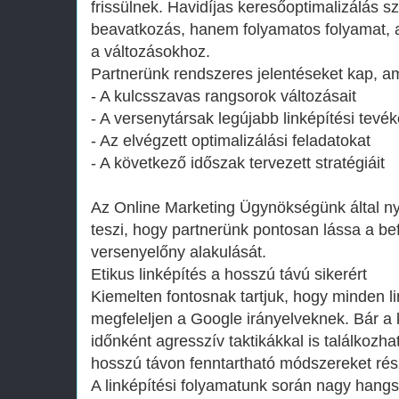
frissülnek. Havidíjas keresőoptimalizálás 
beavatkozás, hanem folyamatos folyamat, 
a változásokhoz.
Partnerünk rendszeres jelentéseket kap, a
- A kulcsszavas rangsorok változásait
- A versenytársak legújabb linképítési tevé
- Az elvégzett optimalizálási feladatokat
- A következő időszak tervezett stratégiáit
Az Online Marketing Ügynökségünk által nyú
teszi, hogy partnerünk pontosan lássa a be
versenyelőny alakulását.
Etikus linképítés a hosszú távú sikerért
Kiemelten fontosnak tartjuk, hogy minden l
megfeleljen a Google irányelveknek. Bár a
időnként agresszív taktikákkal is találkozha
hosszú távon fenntartható módszereket rés
A linképítési folyamatunk során nagy hangs