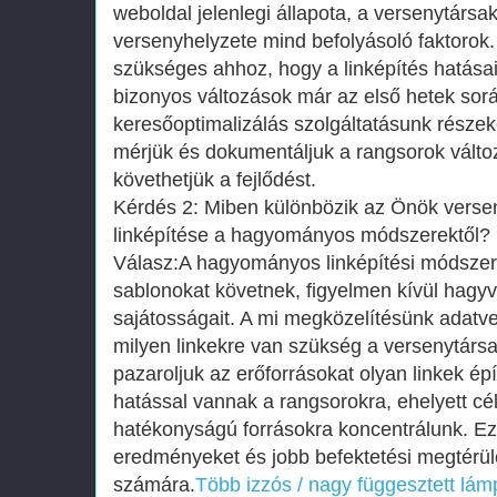
weboldal jelenlegi állapota, a versenytársa
versenyhelyzete mind befolyásoló faktorok.
szükséges ahhoz, hogy a linképítés hatásai 
bizonyos változások már az első hetek sorá
keresőoptimalizálás szolgáltatásunk része
mérjük és dokumentáljuk a rangsorok vált
követhetjük a fejlődést.
Kérdés 2: Miben különbözik az Önök verse
linképítése a hagyományos módszerektől?
Válasz:A hagyományos linképítési módszer
sablonokat követnek, figyelmen kívül hagyv
sajátosságait. A mi megközelítésünk adatve
milyen linkekre van szükség a versenytár
pazaroljuk az erőforrásokat olyan linkek ép
hatással vannak a rangsorokra, ehelyett cé
hatékonyságú forrásokra koncentrálunk. E
eredményeket és jobb befektetési megtérülé
számára.
Több izzós / nagy függesztett lá