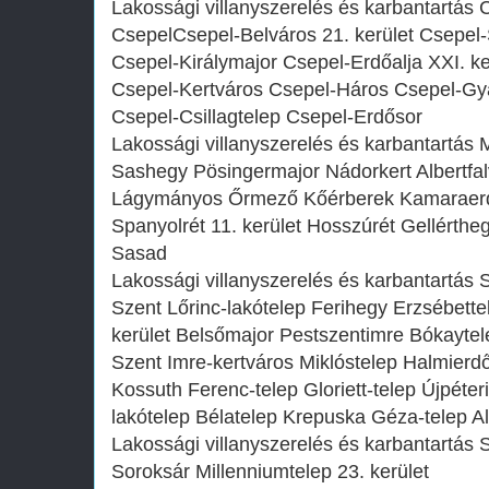
Lakossági villanyszerelés és karbantartás 
CsepelCsepel-Belváros 21. kerület Csepel
Csepel-Királymajor Csepel-Erdőalja XXI. k
Csepel-Kertváros Csepel-Háros Csepel-G
Csepel-Csillagtelep Csepel-Erdősor
Lakossági villanyszerelés és karbantartás 
Sashegy Pösingermajor Nádorkert Albertfa
Lágymányos Őrmező Kőérberek Kamaraer
Spanyolrét 11. kerület Hosszúrét Gellérth
Sasad
Lakossági villanyszerelés és karbantartás 
Szent Lőrinc-lakótelep Ferihegy Erzsébette
kerület Belsőmajor Pestszentimre Bókayte
Szent Imre-kertváros Miklóstelep Halmierd
Kossuth Ferenc-telep Gloriett-telep Újpéte
lakótelep Bélatelep Krepuska Géza-telep Al
Lakossági villanyszerelés és karbantartás S
Soroksár Millenniumtelep 23. kerület