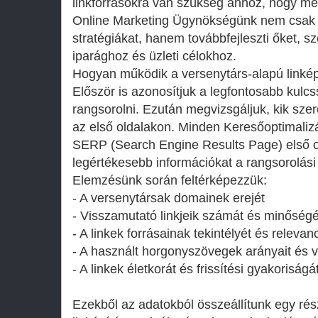
linkforrásokra van szükség ahhoz, hogy me
Online Marketing Ügynökségünk nem csak 
stratégiákat, hanem továbbfejleszti őket, s
iparághoz és üzleti célokhoz.
Hogyan működik a versenytárs-alapú linkép
Először is azonosítjuk a legfontosabb kulc
rangsorolni. Ezután megvizsgáljuk, kik sze
az első oldalakon. Minden Keresőoptimalizá
SERP (Search Engine Results Page) első o
legértékesebb információkat a rangsorolási
Elemzésünk során feltérképezzük:
- A versenytársak domainek erejét
- Visszamutató linkjeik számát és minőségé
- A linkek forrásainak tekintélyét és relevanc
- A használt horgonyszövegek arányait és 
- A linkek életkorát és frissítési gyakoriságá
Ezekből az adatokból összeállítunk egy rész