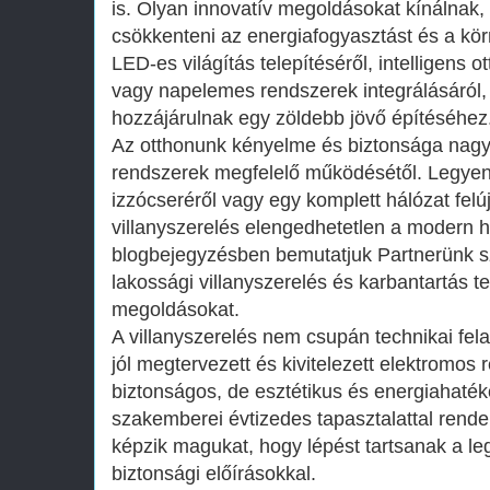
is. Olyan innovatív megoldásokat kínálnak
csökkenteni az energiafogyasztást és a kör
LED-es világítás telepítéséről, intelligens o
vagy napelemes rendszerek integrálásáról,
hozzájárulnak egy zöldebb jövő építéséhez
Az otthonunk kényelme és biztonsága nagy
rendszerek megfelelő működésétől. Legyen
izzócseréről vagy egy komplett hálózat felú
villanyszerelés elengedhetetlen a modern 
blogbejegyzésben bemutatjuk Partnerünk sz
lakossági villanyszerelés és karbantartás te
megoldásokat.
A villanyszerelés nem csupán technikai fe
jól megtervezett és kivitelezett elektromos
biztonságos, de esztétikus és energiahaték
szakemberei évtizedes tapasztalattal rend
képzik magukat, hogy lépést tartsanak a le
biztonsági előírásokkal.