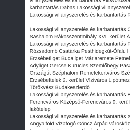
villanyszerelés és karbantartás Pilisvörösv
karbantartás Dabas Lakossági villanyszere
Lakossági villanyszerelés és karbantartás
Lakossági villanyszerelés és karbantartás C
Sashalom Rákosszentmihály XVI. kerület Á
Lakossági villanyszerelés és karbantartás
Rózsadomb Csatárka Pesthidegkút-Ófalu H
Erzsébetliget Budaliget Máriaremete Petne
Adyliget Gercse Kurucles Szemlőhegy Pasaré
Országút Széphalom Remetekertváros Szé
Erzsébettelek 2. kerület Víziváros Lipótm
Törökvész Budakeszierdő
Lakossági villanyszerelés és karbantartás
Ferencváros Középső-Ferencváros 9. kerület 
lakótelep
Lakossági villanyszerelés és karbantartás X
Angyalföld Vizafogó Göncz Árpád városközp