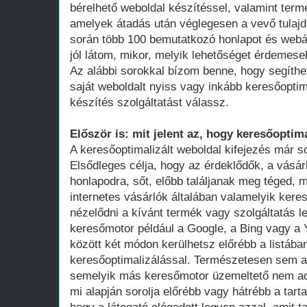
bérelhető weboldal készítéssel, valamint term
amelyek átadás után véglegesen a vevő tula
során több 100 bemutatkozó honlapot és webá
jól látom, mikor, melyik lehetőséget érdemese
Az alábbi sorokkal bízom benne, hogy segíthe
saját weboldalt nyiss vagy inkább keresőoptim
készítés szolgáltatást válassz.
Először is: mit jelent az, hogy keresőoptima
A keresőoptimalizált weboldal kifejezés már 
Elsődleges célja, hogy az érdeklődők, a vásár
honlapodra, sőt, előbb találjanak meg téged, 
internetes vásárlók általában valamelyik ker
nézelődni a kívánt termék vagy szolgáltatás le
keresőmotor például a Google, a Bing vagy a Y
között két módon kerülhetsz előrébb a listában
keresőoptimalizálással. Természetesen sem a
semelyik más keresőmotor üzemeltető nem adot
mi alapján sorolja előrébb vagy hátrébb a tarta