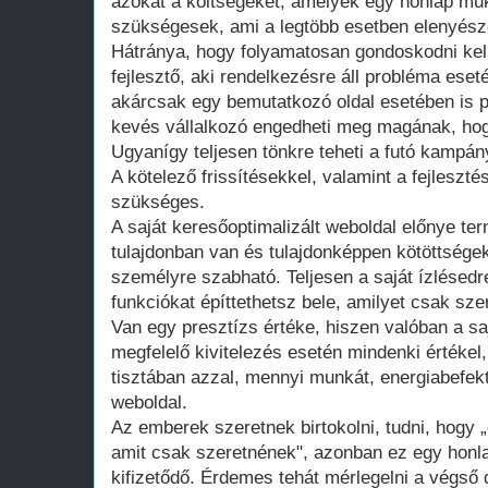
azokat a költségeket, amelyek egy honlap műk
szükségesek, ami a legtöbb esetben elenyésző
Hátránya, hogy folyamatosan gondoskodni kell
fejlesztő, aki rendelkezésre áll probléma ese
akárcsak egy bemutatkozó oldal esetében is 
kevés vállalkozó engedheti meg magának, hogy
Ugyanígy teljesen tönkre teheti a futó kampán
A kötelező frissítésekkel, valamint a fejleszté
szükséges.
A saját keresőoptimalizált weboldal előnye te
tulajdonban van és tulajdonképpen kötöttsége
személyre szabható. Teljesen a saját ízlésedr
funkciókat építtethetsz bele, amilyet csak szer
Van egy presztízs értéke, hiszen valóban a saj
megfelelő kivitelezés esetén mindenki értékel
tisztában azzal, mennyi munkát, energiabefekte
weboldal.
Az emberek szeretnek birtokolni, tudni, hogy 
amit csak szeretnének", azonban ez egy honla
kifizetődő. Érdemes tehát mérlegelni a végső d