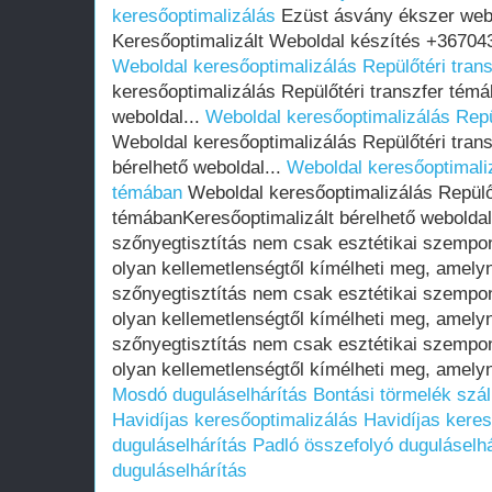
keresőoptimalizálás
Ezüst ásvány ékszer web
Keresőoptimalizált Weboldal készítés +367043
Weboldal keresőoptimalizálás Repülőtéri tran
keresőoptimalizálás Repülőtéri transzfer témá
weboldal...
Weboldal keresőoptimalizálás Repü
Weboldal keresőoptimalizálás Repülőtéri tran
bérelhető weboldal...
Weboldal keresőoptimaliz
témában
Weboldal keresőoptimalizálás Repülőt
témábanKeresőoptimalizált bérelhető weboldal
szőnyegtisztítás nem csak esztétikai szempo
olyan kellemetlenségtől kímélheti meg, amely
szőnyegtisztítás nem csak esztétikai szempo
olyan kellemetlenségtől kímélheti meg, amely
szőnyegtisztítás nem csak esztétikai szempo
olyan kellemetlenségtől kímélheti meg, amely
Mosdó duguláselhárítás
Bontási törmelék szál
Havidíjas keresőoptimalizálás
Havidíjas keres
duguláselhárítás
Padló összefolyó duguláselhá
duguláselhárítás