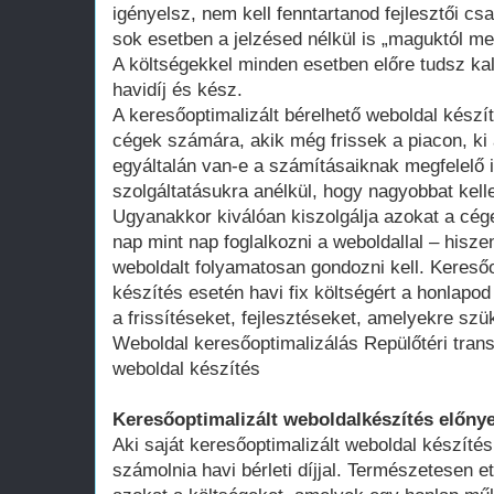
igényelsz, nem kell fenntartanod fejlesztői cs
sok esetben a jelzésed nélkül is „maguktól m
A költségekkel minden esetben előre tudsz kal
havidíj és kész.
A keresőoptimalizált bérelhető weboldal kész
cégek számára, akik még frissek a piacon, ki 
egyáltalán van-e a számításaiknak megfelelő 
szolgáltatásukra anélkül, hogy nagyobbat kell
Ugyanakkor kiválóan kiszolgálja azokat a cég
nap mint nap foglalkozni a weboldallal – hisze
weboldalt folyamatosan gondozni kell. Keresőo
készítés esetén havi fix költségért a honlap
a frissítéseket, fejlesztéseket, amelyekre szü
Weboldal keresőoptimalizálás Repülőtéri tran
weboldal készítés
Keresőoptimalizált weboldalkészítés előnye
Aki saját keresőoptimalizált weboldal készítés
számolnia havi bérleti díjjal. Természetesen ett