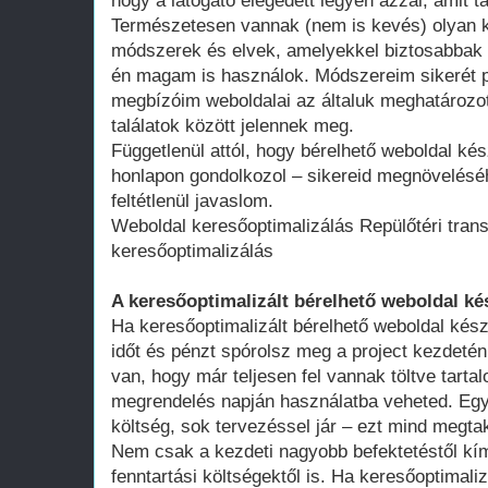
hogy a látogató elégedett legyen azzal, amit ta
Természetesen vannak (nem is kevés) olyan k
módszerek és elvek, amelyekkel biztosabbak 
én magam is használok. Módszereim sikerét p
megbízóim weboldalai az általuk meghatározot
találatok között jelennek meg.
Függetlenül attól, hogy bérelhető weboldal kés
honlapon gondolkozol – sikereid megnövelésé
feltétlenül javaslom.
Weboldal keresőoptimalizálás Repülőtéri tran
keresőoptimalizálás
A keresőoptimalizált bérelhető weboldal ké
Ha keresőoptimalizált bérelhető weboldal kész
időt és pénzt spórolsz meg a project kezdeté
van, hogy már teljesen fel vannak töltve tart
megrendelés napján használatba veheted. Egy 
költség, sok tervezéssel jár – ezt mind megtak
Nem csak a kezdeti nagyobb befektetéstől k
fenntartási költségektől is. Ha keresőoptimali