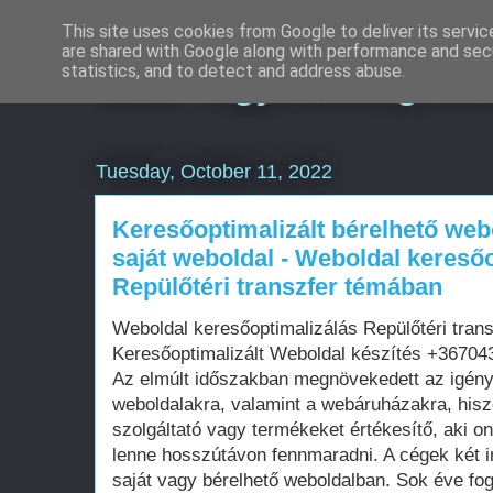
This site uses cookies from Google to deliver its servic
are shared with Google along with performance and secu
SEO Ügynökség Bu
statistics, and to detect and address abuse.
Tuesday, October 11, 2022
Keresőoptimalizált bérelhető web
saját weboldal - Weboldal kereső
Repülőtéri transzfer témában
Weboldal keresőoptimalizálás Repülőtéri tran
Keresőoptimalizált Weboldal készítés +3670
Az elmúlt időszakban megnövekedett az igén
weboldalakra, valamint a webáruházakra, his
szolgáltató vagy termékeket értékesítő, aki on
lenne hosszútávon fennmaradni. A cégek két i
saját vagy bérelhető weboldalban. Sok éve fo