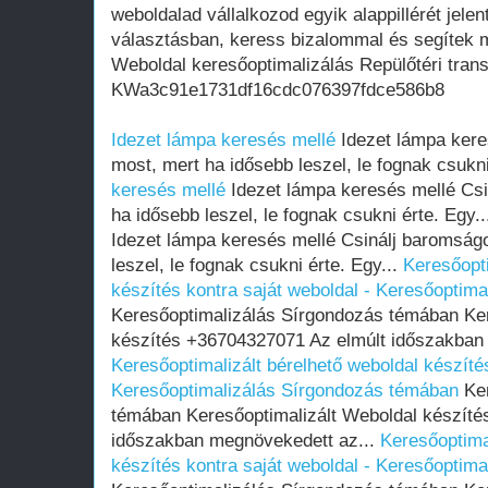
weboldalad vállalkozod egyik alappillérét jelen
választásban, keress bizalommal és segítek m
Weboldal keresőoptimalizálás Repülőtéri tran
KWa3c91e1731df16cdc076397fdce586b8
Idezet lámpa keresés mellé
Idezet lámpa kere
most, mert ha idősebb leszel, le fognak csukni
keresés mellé
Idezet lámpa keresés mellé Csi
ha idősebb leszel, le fognak csukni érte. Egy.
Idezet lámpa keresés mellé Csinálj baromság
leszel, le fognak csukni érte. Egy...
Keresőopti
készítés kontra saját weboldal - Keresőoptim
Keresőoptimalizálás Sírgondozás témában Ker
készítés +36704327071 Az elmúlt időszakban
Keresőoptimalizált bérelhető weboldal készítés
Keresőoptimalizálás Sírgondozás témában
Ker
témában Keresőoptimalizált Weboldal készíté
időszakban megnövekedett az...
Keresőoptima
készítés kontra saját weboldal - Keresőoptim