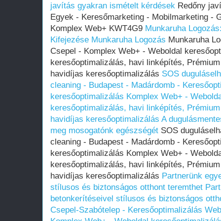
javítás gyakran ismételt kérdések
Redőny javí
Egyek - Keresőmarketing - Mobilmarketing - G
Komplex Web+ KWT4G9
Munkaruha Logozás:
Kifejezése
Munkaruha Logozás
Munkaruha Log
Csepel - Komplex Web+ - Weboldal keresőopti
keresőoptimalizálás, havi linképítés, Prémium
havidíjas keresőoptimalizálás
SOS duguláselhá
cleaning - Budapest - Madárdomb - Keresőop
keresőoptimalizálás Komplex Web+ - Weboldal
keresőoptimalizálás, havi linképítés, Prémium
havidíjas keresőoptimalizálás
A dugulásmentes
meg mosogatónk egészségét
SOS duguláselhár
cleaning - Budapest - Madárdomb - Keresőop
keresőoptimalizálás Komplex Web+ - Weboldal
keresőoptimalizálás, havi linképítés, Prémium
havidíjas keresőoptimalizálás
Partnerünk egye
stílusos és biztonságos otthont teremthet
Par
betonkerítéseivel stílusos és biztonságos otth
Csepel-Szabótelep - Keresőoptimalizálás Web