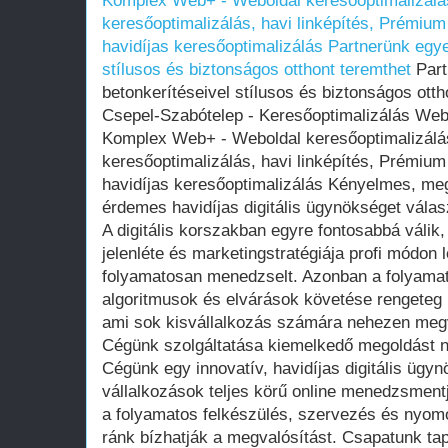
Komplex Web+ - Weboldal keresőoptimalizálás
keresőoptimalizálás, havi linképítés, Prémium
havidíjas keresőoptimalizálás
Partnerünk egye
stílusos és biztonságos otthont teremthet
Part
betonkerítéseivel stílusos és biztonságos otth
Csepel-Szabótelep - Keresőoptimalizálás Web
Komplex Web+ - Weboldal keresőoptimalizálás
keresőoptimalizálás, havi linképítés, Prémium
havidíjas keresőoptimalizálás Kényelmes, me
érdemes havidíjas digitális ügynökséget válas
A digitális korszakban egyre fontosabbá válik,
jelenléte és marketingstratégiája profi módon 
folyamatosan menedzselt. Azonban a folyamat
algoritmusok és elvárások követése rengeteg i
ami sok kisvállalkozás számára nehezen megva
Cégünk szolgáltatása kiemelkedő megoldást n
Cégünk egy innovatív, havidíjas digitális ügyn
vállalkozások teljes körű online menedzsment
a folyamatos felkészülés, szervezés és nyomo
ránk bízhatják a megvalósítást. Csapatunk tapa