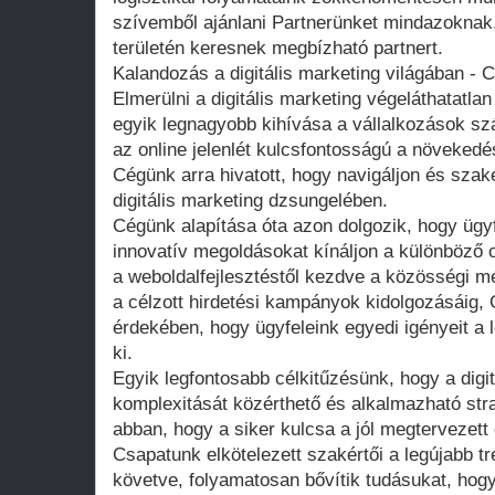
szívemből ajánlani Partnerünket mindazoknak,
területén keresnek megbízható partnert.
Kalandozás a digitális marketing világában -
Elmerülni a digitális marketing végeláthatatla
egyik legnagyobb kihívása a vállalkozások sz
az online jelenlét kulcsfontosságú a növeke
Cégünk arra hivatott, hogy navigáljon és szak
digitális marketing dzsungelében.
Cégünk alapítása óta azon dolgozik, hogy üg
innovatív megoldásokat kínáljon a különböző 
a weboldalfejlesztéstől kezdve a közösségi 
a célzott hirdetési kampányok kidolgozásáig
érdekében, hogy ügyfeleink egyedi igényeit a
ki.
Egyik legfontosabb célkitűzésünk, hogy a digi
komplexitását közérthető és alkalmazható stra
abban, hogy a siker kulcsa a jól megtervezett és
Csapatunk elkötelezett szakértői a legújabb t
követve, folyamatosan bővítik tudásukat, hogy