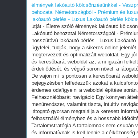
élmények lakóautó kölcsönzésünkkel - Veszp
behozatal Németországból - Prémium és luxus
lakóautó bérlés - Luxus Lakóautó bérlés kölc
útját - Életre szóló élmények lakóautó kölcs
Lakóautó behozatal Németországból - Prémium
hosszútávú lakóautó bérlés - Luxus Lakóautó
ügyfelei, tudják, hogy a sikeres online jelenlé
megtervezett és optimalizált weboldal. Egy jól
és keresőbarát weboldal az, ami igazán felkelt
érdeklődését, és végső soron növeli a látogat
De vajon mi is pontosan a keresőbarát webold
bejegyzésben felfedezzük azokat a kulcsfont
érdemes odafigyelni a weboldal építése során.
Felhasználóbarát navigáció Egy könnyen áttek
menürendszer, valamint tiszta, intuitív navigá
látogató gyorsan megtalálja a keresett informá
felhasználói élményhez és a hosszabb időtölt
Tartalomstratégia A tartalomnak nem csupán
és informatívnak is kell lennie a célközönsé