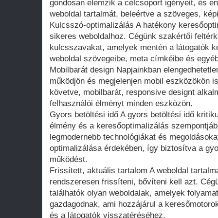
gondosan elemzik a célcsoport igényeit, és en
weboldal tartalmát, beleértve a szöveges, kép
Kulcsszó-optimalizálás A hatékony keresőopti
sikeres weboldalhoz. Cégünk szakértői feltér
kulcsszavakat, amelyek mentén a látogatók ke
weboldal szövegeibe, meta címkéibe és egyéb
Mobilbarát design Napjainkban elengedhetetle
működjön és megjelenjen mobil eszközökön is
követve, mobilbarát, responsive designt alkalm
felhasználói élményt minden eszközön.
Gyors betöltési idő A gyors betöltési idő kriti
élmény és a keresőoptimalizálás szempontjáb
legmodernebb technológiákat és megoldásoka
optimalizálása érdekében, így biztosítva a g
működést.
Frissített, aktuális tartalom A weboldal tarta
rendszeresen frissíteni, bővíteni kell azt. Cég
találhatók olyan weboldalak, amelyek folyamat
gazdagodnak, ami hozzájárul a keresőmotorok
és a látogatók visszatéréséhez.