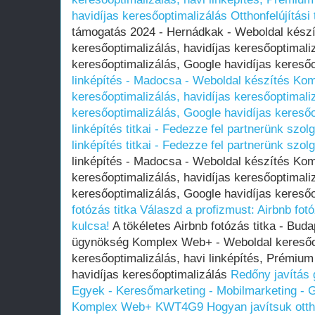
havidíjas keresőoptimalizálás
Otthonfelújítás
támogatás 2024 - Hernádkak - Weboldal kész
keresőoptimalizálás, havidíjas keresőoptimali
keresőoptimalizálás, Google havidíjas kereső
linképítés - Madocsa - Weboldal készítés Ko
keresőoptimalizálás, havidíjas keresőoptimali
keresőoptimalizálás, Google havidíjas keresőo
linképítés titkai - Fedezze fel partnerünk szol
linképítés titkai - Fedezze fel partnerünk szol
linképítés - Madocsa - Weboldal készítés Ko
keresőoptimalizálás, havidíjas keresőoptimali
keresőoptimalizálás, Google havidíjas kereső
fotózás titka
Válaszd a profizmust: Airbnb fot
kulcsa!
A tökéletes Airbnb fotózás titka - Bud
ügynökség Komplex Web+ - Weboldal keresőop
keresőoptimalizálás, havi linképítés, Prémium
havidíjas keresőoptimalizálás
Redőny javítás 
Egyek - Keresőmarketing - Mobilmarketing - G
Komplex Web+ KWT4G9
Hogyan javítsuk ott