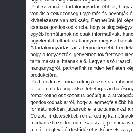
Professzionális tartalomgyártás Ahhoz, hogy 
vonják a célközönség figyelmét és bevonják ők
kivitelezésre van szükség. Partnerünk jól képz
csapata gondoskodik róla, hogy a blogbejegyz
egyéb formátumok ne csak informatívak, han
figyelemfelkeltőek és könnyen megoszthatóak 
A tartalomgyártásban a legmodernebb trendek
hogy a fogyasztók igényeihez tökéletesen il
tartalmakat állítsanak elő. Legyen szó írásról,
hanganyagról, partnerünk minden területen ké
produkcióra.
Paid média és remarketing A szerves, inbound
tartalommarketing akkor lehet igazán hatékony
remarketing eszközeit is beépítjük a stratégiá
gondoskodnak arról, hogy a legmegfelelőbb hi
formátumokban juttassuk el a tartalmainkat a
Célzott hirdetésekkel, remarketing kampányokk
médiaeszközökkel nemcsak az új potenciális ü
a már meglévő érdeklődőket is képesek vagyun