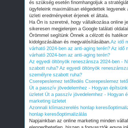
és szükség esetén finomhangoljuk a stratégiát
ügyfeleink maximálisan elégedettek legyenek a
üzleti eredményeket érjenek el általa.
Ha Ön is szeretné, hogy vállalkozása online j
sikeresen megjelenjen a Google találati oldal
Örömmel segítünk Önnek a célzott és hatékony
kidolgozásában és megvalósításában.
Az idő 
várható 2024-ben az anti-aging terén?
Az idő 
várható 2024-ben az anti-aging terén?
Az egyedi öltönyök reneszánsza 2024-ben - N
szabott ruha?
Az egyedi öltönyök reneszánsza
személyre szabott ruha?
Cserepeslemez tetőfedés
Cserepeslemez tető
Út a passzív jövedelemhez - Hogyan építsünk k
üzletet
Út a passzív jövedelemhez - Hogyan épí
marketing üzletet
Azonnali klímaszerelés honlap keresőoptimali
honlap keresőoptimalizálás
Napjainkban az online marketing minden váll
elengedhetetlen, hiszen a fogyasztók egyre in