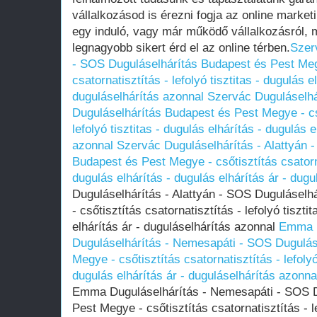
vállalkozásod is érezni fogja az online market
egy induló, vagy már működő vállalkozásról, 
legnagyobb sikert érd el az online térben.
Szer
- SOS Duguláselhárítás Budapest és Pest Meg
csatornatisztítás - lefolyó tisztitas - dugulás e
duguláselhárítás azonnal
Szervác Duguláselhá
Duguláselhárítás Budapest és Pest Megye - cső
lefolyó tisztitas - dugulás elhárítás - dugulás 
azonnal
Szervác Duguláselhárítás - Alattyán 
Budapest és Pest Megye - csőtisztítás csatornat
dugulás elhárítás - dugulás elhárítás ár - dug
Duguláselhárítás - Alattyán - SOS Dugulásel
- csőtisztítás csatornatisztítás - lefolyó tiszti
elhárítás ár - duguláselhárítás azonnal
Emma D
Duguláselhárítás - Nemesapáti - SOS Dugulás
Megye - csőtisztítás csatornatisztítás - lefolyó
dugulás elhárítás ár - duguláselhárítás azonna
Emma Duguláselhárítás - Nemesapáti - SOS D
Pest Megye - csőtisztítás csatornatisztítás - le