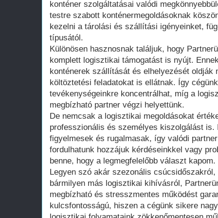
konténer szolgáltatásai valódi megkönnyebbül
testre szabott konténermegoldásoknak köszö
kezelni a tárolási és szállítási igényeinket, f
típusától.
Különösen hasznosnak találjuk, hogy Partnerü
komplett logisztikai támogatást is nyújt. Enn
konténerek szállítását és elhelyezését oldjá
költöztetési feladatokat is ellátnak. Így cégün
tevékenységeinkre koncentrálhat, míg a logisz
megbízható partner végzi helyettünk.
De nemcsak a logisztikai megoldásokat értéke
professzionális és személyes kiszolgálást is
figyelmesek és rugalmasak, így valódi partner
fordulhatunk hozzájuk kérdéseinkkel vagy pro
benne, hogy a legmegfelelőbb választ kapom.
Legyen szó akár szezonális csúcsidőszakról, 
bármilyen más logisztikai kihívásról, Partner
megbízható és stresszmentes működést gara
kulcsfontosságú, hiszen a cégünk sikere nagy
logisztikai folyamataink zökkenőmentesen műk