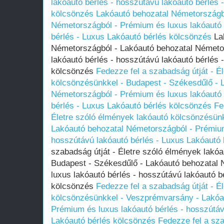
lakóautó bérlés - hosszútávú lakóautó bérlés 
kölcsönzés
Lakóautó behozatal Németországb
Németországból - Prémium és luxus lakóautó 
bérlés - Luxus Lakóautó bérlés kölcsönzés
Lak
Németországból - Lakóautó behozatal Németo
lakóautó bérlés - hosszútávú lakóautó bérlés 
kölcsönzés
Fedezze fel a szabadság útját - É
kölcsönzésünkkel - Budapest - Székesdűlő - 
Németországból - Prémium és luxus lakóautó 
bérlés - Luxus Lakóautó bérlés kölcsönzés
Fe
Életre szóló élmények lakóautó kölcsönzésünk
Lakóautó behozatal Németországból - Prémium
hosszútávú lakóautó bérlés - Luxus Lakóautó
szabadság útját - Életre szóló élmények lakó
Budapest - Székesdűlő - Lakóautó behozatal
luxus lakóautó bérlés - hosszútávú lakóautó b
kölcsönzés
Fedezze fel a szabadság útját - É
kölcsönzésünkkel - Veszprémvarsány - Lakóa
Prémium és luxus lakóautó bérlés - hosszútáv
Lakóautó bérlés kölcsönzés
Fedezze fel a sza