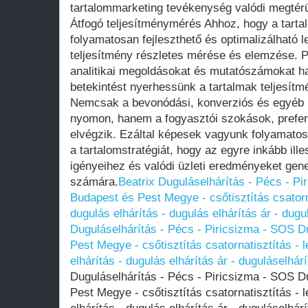
tartalommarketing tevékenység valódi megtérü
Átfogó teljesítménymérés Ahhoz, hogy a tarta
folyamatosan fejleszthető és optimalizálható l
teljesítmény részletes mérése és elemzése. 
analitikai megoldásokat és mutatószámokat ha
betekintést nyerhessünk a tartalmak teljesít
Nemcsak a bevonódási, konverziós és egyéb 
nyomon, hanem a fogyasztói szokások, prefer
elvégzik. Ezáltal képesek vagyunk folyamatosa
a tartalomstratégiát, hogy az egyre inkább il
igényeihez és valódi üzleti eredményeket gener
számára.
Beatrix Duguláselhárítás - Pécs - P
Budapest és Pest Megye - csőtisztítás csatornat
dugulás elhárítás - dugulás elhárítás ár - dug
Duguláselhárítás - Pécs - Piricsizma - SOS D
Pest Megye - csőtisztítás csatornatisztítás - le
elhárítás - dugulás elhárítás ár - duguláselhár
Duguláselhárítás - Pécs - Piricsizma - SOS D
Pest Megye - csőtisztítás csatornatisztítás - le