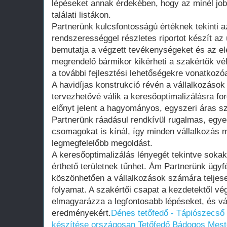
lépéseket annak érdekében, hogy az minél jobb
találati listákon.
Partnerünk kulcsfontosságú értéknek tekinti az
rendszerességgel részletes riportot készít a
bemutatja a végzett tevékenységeket és az el
megrendelő bármikor kikérheti a szakértők vé
a további fejlesztési lehetőségekre vonatkozó
A havidíjas konstrukció révén a vállalkozáso
tervezhetővé válik a keresőoptimalizálásra for
előnyt jelent a hagyományos, egyszeri áras s
Partnerünk ráadásul rendkívül rugalmas, egye
csomagokat is kínál, így minden vállalkozás 
legmegfelelőbb megoldást.
A keresőoptimalizálás lényegét tekintve soka
érthető területnek tűnhet. Ám Partnerünk ügy
köszönhetően a vállalkozások számára teljese
folyamat. A szakértői csapat a kezdetektől vég
elmagyarázza a legfontosabb lépéseket, és váll
eredményekért.
Dénes tetőfedő - Tápiószecső
készítése országosan Tetőfedő Bádogos Mest