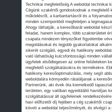
Technikai megfelelőség A weboldal technikai k
Cégünk szakértői gondoskodnak a megfelelő k
működésről, a karbantartásról és a folyamatos
minden szempontból megfeleljen a legmagasa
Ahogy láthatják, a keresőbarát weboldal kés
feladat, hanem komplex, több szakterületet ér
csapata mindezen tényezőket figyelembe vév
megoldásokat és legjobb gyakorlatokat alkalm
sikerét szolgáló, egyedi és hatékony weboldala
való láthatóság kulcsfontosságú minden válla
ügyfelek elsődlegesen az online felületeken 
megfelelő szolgáltatásokra és termékekre. Eb
hatékony keresőoptimalizálás, mely segít abb
weboldalára könnyedén rátaláljanak a keresőm
Partnerünk, aki évek óta kiemelkedő tapasztal
területen, egy valóban egyedülálló havidíjas k
szolgáltatással áll ügyfeleinek rendelkezésér
havi előfizetői díj fejében a cég szakértői c
követi a weboldal teljesítményét, és elvégzi a