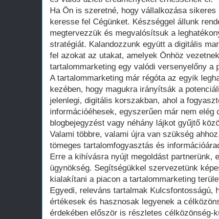
Ha Ön is szeretné, hogy vállalkozása sikeres l
keresse fel Cégünket. Készséggel állunk ren
megtervezzük és megvalósítsuk a leghatékon
stratégiát. Kalandozzunk együtt a digitális ma
fel azokat az utakat, amelyek Önhöz vezetnek
tartalommarketing egy valódi versenyelőny a 
A tartalommarketing már régóta az egyik legh
kezében, hogy magukra irányítsák a potenciál
jelenlegi, digitális korszakban, ahol a fogyas
információéhesek, egyszerűen már nem elég c
blogbejegyzést vagy néhány lájkot gyűjtő közös
Valami többre, valami újra van szükség ahhoz
tömeges tartalomfogyasztás és információárad
Erre a kihívásra nyújt megoldást partnerünk, 
ügynökség. Segítségükkel szervezetünk képes
kialakítani a piacon a tartalommarketing terü
Egyedi, releváns tartalmak Kulcsfontosságú, ho
értékesek és hasznosak legyenek a célközön
érdekében először is részletes célközönség-k