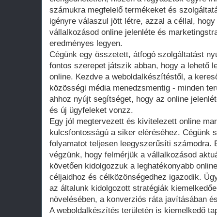
számukra megfelelő termékeket és szolgáltat
igényre válaszul jött létre, azzal a céllal, ho
vállalkozásod online jelenléte és marketingstr
eredményes legyen.
Cégünk egy összetett, átfogó szolgáltatást n
fontos szerepet játszik abban, hogy a lehető 
online. Kezdve a weboldalkészítéstől, a keres
közösségi média menedzsmentig - minden terü
ahhoz nyújt segítséget, hogy az online jelenl
és új ügyfeleket vonzz.
Egy jól megtervezett és kivitelezett online mar
kulcsfontosságú a siker eléréséhez. Cégünk s
folyamatot teljesen leegyszerűsíti számodra. 
végzünk, hogy felmérjük a vállalkozásod aktuál
követően kidolgozzuk a leghatékonyabb online
céljaidhoz és célközönségedhez igazodik. Ügyf
az általunk kidolgozott stratégiák kiemelked
növelésében, a konverziós ráta javításában 
A weboldalkészítés területén is kiemelkedő tap