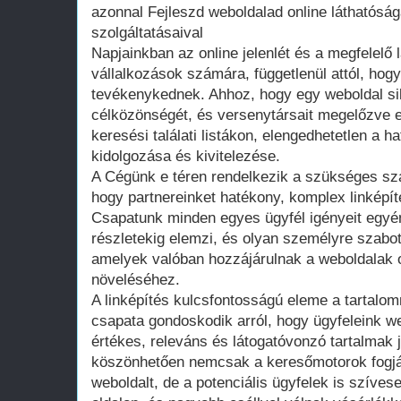
azonnal Fejleszd weboldalad online láthatóság
szolgáltatásaival
Napjainkban az online jelenlét és a megfelelő
vállalkozások számára, függetlenül attól, hog
tevékenykednek. Ahhoz, hogy egy weboldal si
célközönségét, és versenytársait megelőzve e
keresési találati listákon, elengedhetetlen a ha
kidolgozása és kivitelezése.
A Cégünk e téren rendelkezik a szükséges sza
hogy partnereinket hatékony, komplex linképít
Csapatunk minden egyes ügyfél igényeit egyé
részletekig elemzi, és olyan személyre szabo
amelyek valóban hozzájárulnak a weboldalak 
növeléséhez.
A linképítés kulcsfontosságú eleme a tartalo
csapata gondoskodik arról, hogy ügyfeleink w
értékes, releváns és látogatóvonzó tartalmak
köszönhetően nemcsak a keresőmotorok fogják
weboldalt, de a potenciális ügyfelek is szívese