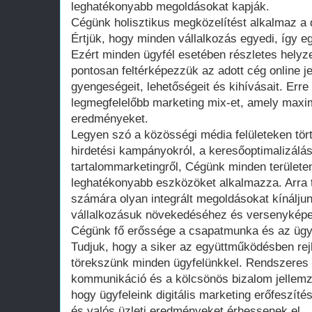
leghatékonyabb megoldásokat kapják.
Cégünk holisztikus megközelítést alkalmaz a di
Értjük, hogy minden vállalkozás egyedi, így e
Ezért minden ügyfél esetében részletes hely
pontosan feltérképezzük az adott cég online je
gyengeségeit, lehetőségeit és kihívásait. Erre 
legmegfelelőbb marketing mix-et, amely maxim
eredményeket.
Legyen szó a közösségi média felületeken tört
hirdetési kampányokról, a keresőoptimalizálá
tartalommarketingről, Cégünk minden terület
leghatékonyabb eszközöket alkalmazza. Arra 
számára olyan integrált megoldásokat kínálju
vállalkozásuk növekedéséhez és versenykép
Cégünk fő erőssége a csapatmunka és az ügy
Tudjuk, hogy a siker az együttműködésben rejl
törekszünk minden ügyfelünkkel. Rendszeres 
kommunikáció és a kölcsönös bizalom jellemzi
hogy ügyfeleink digitális marketing erőfeszíté
és valós üzleti eredményeket érhessenek el.