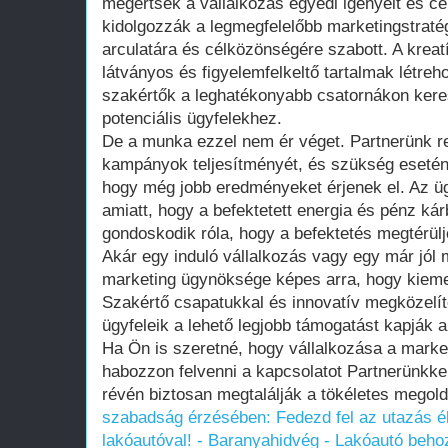
megértsék a vállalkozás egyedi igényeit és cé
kidolgozzák a legmegfelelőbb marketingstraté
arculatára és célközönségére szabott. A krea
látványos és figyelemfelkeltő tartalmak létreho
szakértők a leghatékonyabb csatornákon keresz
potenciális ügyfelekhez.
De a munka ezzel nem ér véget. Partnerünk 
kampányok teljesítményét, és szükség esetén
hogy még jobb eredményeket érjenek el. Az üg
amiatt, hogy a befektetett energia és pénz ká
gondoskodik róla, hogy a befektetés megtérülj
Akár egy induló vállalkozás vagy egy már jól
marketing ügynöksége képes arra, hogy kieme
Szakértő csapatukkal és innovatív megközelít
ügyfeleik a lehető legjobb támogatást kapják a
Ha Ön is szeretné, hogy vállalkozása a market
habozzon felvenni a kapcsolatot Partnerünkkel
révén biztosan megtalálják a tökéletes megold
szabadság érzésében: Fedezd fel az utazás 
lakóautóval! - Baranyahidvég - Lakóautó beho