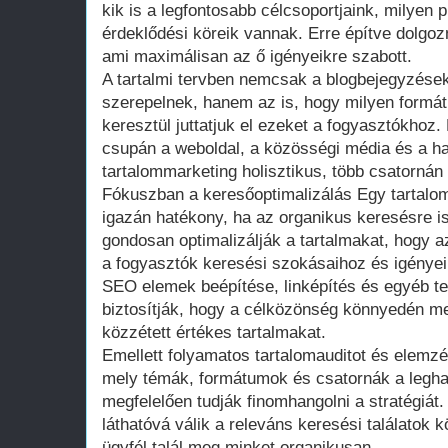
kik is a legfontosabb célcsoportjaink, milyen 
érdeklődési köreik vannak. Erre építve dolgozn
ami maximálisan az ő igényeikre szabott.
A tartalmi tervben nemcsak a blogbejegyzések
szerepelnek, hanem az is, hogy milyen form
keresztül juttatjuk el ezeket a fogyasztókho
csupán a weboldal, a közösségi média és a 
tartalommarketing holisztikus, több csatornán 
Fókuszban a keresőoptimalizálás Egy tartalom
igazán hatékony, ha az organikus keresésre is
gondosan optimalizálják a tartalmakat, hogy a
a fogyasztók keresési szokásaihoz és igénye
SEO elemek beépítése, linképítés és egyéb t
biztosítják, hogy a célközönség könnyedén megt
közzétett értékes tartalmakat.
Emellett folyamatos tartalomauditot és elemzé
mely témák, formátumok és csatornák a legh
megfelelően tudják finomhangolni a stratégiát.
láthatóvá válik a releváns keresési találatok k
ügyfél talál meg minket organikusan.