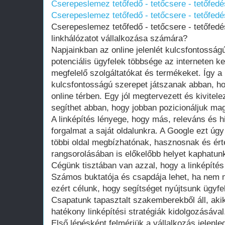
Cserepeslemez tetőfedő - tetőcsere - tetőfedé
Cserepeslemez tetőfedő - tetőcsere - tetőfedé
Cserepeslemez tetőfedő - tetőcsere - tetőfed
linkhálózatot vállalkozása számára?
Napjainkban az online jelenlét kulcsfontossá
potenciális ügyfelek többsége az interneten 
megfelelő szolgáltatókat és termékeket. Így a
kulcsfontosságú szerepet játszanak abban, ho
online térben. Egy jól megtervezett és kivitelez
segíthet abban, hogy jobban pozicionáljuk magu
A linképítés lényege, hogy más, releváns és hi
forgalmat a saját oldalunkra. A Google ezt úgy
többi oldal megbízhatónak, hasznosnak és ért
rangsorolásában is előkelőbb helyet kaphatun
Cégünk tisztában van azzal, hogy a linképíté
Számos buktatója és csapdája lehet, ha nem
ezért célunk, hogy segítséget nyújtsunk ügyf
Csapatunk tapasztalt szakemberekből áll, aki
hatékony linképítési stratégiák kidolgozásával
Első lépésként felmérjük a vállalkozás jelenleg