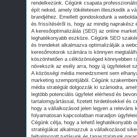
rendelkezünk. Cégünk csapata professzionális
épít neked, amely tökéletesen illeszkedik a v
brandjéhez. Emellett gondoskodunk a webolda
és frissítéséről is, hogy az mindig naprakész 
A keresőoptimalizálás (SEO) az online market
leghatékonyabb eszköze. Cégünk SEO szakért
és trendeket alkalmazva optimalizálják a webo
keresőmotorok számára is könnyen megtalálha
köszönhetően a célközönséged könnyebben rát
növekszik az esély arra, hogy új ügyfeleket s
A közösségi média menedzsment sem elhanyago
marketing szempontjából. Cégünk szakembere
média stratégiát dolgozzák ki számodra, amel
legtöbb potenciális ügyfelet elérhesd és bev
tartalomgyártással, fizetett hirdetésekkel és 
hogy a vállalkozásod jelen legyen a releváns 
folyamatosan kapcsolatban maradjon ügyfeleid
Cégünk célja, hogy a lehető leghatékonyabb o
stratégiákat alkalmazzuk a vállalkozásod sike
felhalmozott tudásunk és tapasztalatunk garan