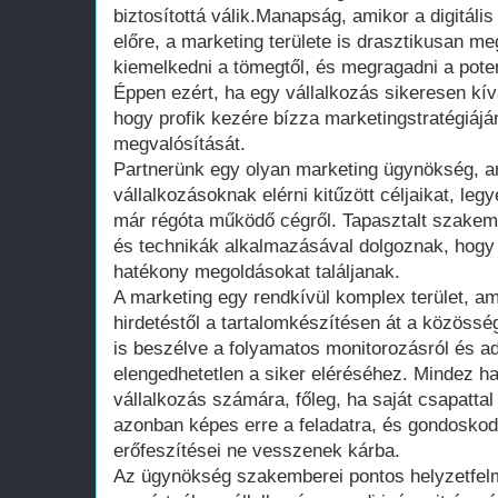
biztosítottá válik.Manapság, amikor a digitáli
előre, a marketing területe is drasztikusan m
kiemelkedni a tömegtől, és megragadni a poten
Éppen ezért, ha egy vállalkozás sikeresen kí
hogy profik kezére bízza marketingstratégiájá
megvalósítását.
Partnerünk egy olyan marketing ügynökség, a
vállalkozásoknak elérni kitűzött céljaikat, leg
már régóta működő cégről. Tapasztalt szakem
és technikák alkalmazásával dolgoznak, hogy
hatékony megoldásokat találjanak.
A marketing egy rendkívül komplex terület, am
hirdetéstől a tartalomkészítésen át a közöss
is beszélve a folyamatos monitorozásról és a
elengedhetetlen a siker eléréséhez. Mindez ha
vállalkozás számára, főleg, ha saját csapattal
azonban képes erre a feladatra, és gondoskodi
erőfeszítései ne vesszenek kárba.
Az ügynökség szakemberei pontos helyzetfel