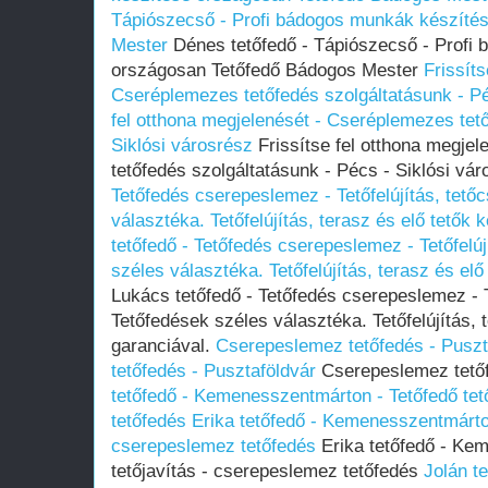
Tápiószecső - Profi bádogos munkák készíté
Mester
Dénes tetőfedő - Tápiószecső - Profi
országosan Tetőfedő Bádogos Mester
Frissíts
Cseréplemezes tetőfedés szolgáltatásunk - Pé
fel otthona megjelenését - Cseréplemezes tető
Siklósi városrész
Frissítse fel otthona megje
tetőfedés szolgáltatásunk - Pécs - Siklósi vá
Tetőfedés cserepeslemez - Tetőfelújítás, tető
választéka. Tetőfelújítás, terasz és elő tetők 
tetőfedő - Tetőfedés cserepeslemez - Tetőfelúj
széles választéka. Tetőfelújítás, terasz és elő
Lukács tetőfedő - Tetőfedés cserepeslemez - Te
Tetőfedések széles választéka. Tetőfelújítás, 
garanciával.
‎Cserepeslemez tetőfedés - Puszt
tetőfedés - Pusztaföldvár
‎Cserepeslemez tető
tetőfedő - Kemenesszentmárton - Tetőfedő tet
tetőfedés
Erika tetőfedő - Kemenesszentmárton
cserepeslemez tetőfedés
Erika tetőfedő - Ke
tetőjavítás - cserepeslemez tetőfedés
Jolán t