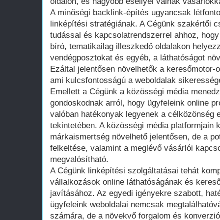
oldalon, és nagyobb eséllyel válnak vásárlókk
A minőségi backlink-építés ugyancsak létfon
linképítési stratégiának. A Cégünk szakértői 
tudással és kapcsolatrendszerrel ahhoz, hog
bíró, tematikailag illeszkedő oldalakon helyez
vendégposztokat és egyéb, a láthatóságot növ
Ezáltal jelentősen növelhetők a keresőmotor-o
ami kulcsfontosságú a weboldalak sikeresség
Emellett a Cégünk a közösségi média menedzs
gondoskodnak arról, hogy ügyfeleink online pro
valóban hatékonyak legyenek a célközönség e
tekintetében. A közösségi média platformjain
márkaismertség növelhető jelentősen, de a po
felkeltése, valamint a meglévő vásárlói kapcs
megvalósítható.
A Cégünk linképítési szolgáltatásai tehát ko
vállalkozások online láthatóságának és keres
javításához. Az egyedi igényekre szabott, h
ügyfeleink weboldalai nemcsak megtalálhatóv
számára, de a növekvő forgalom és konverzió 