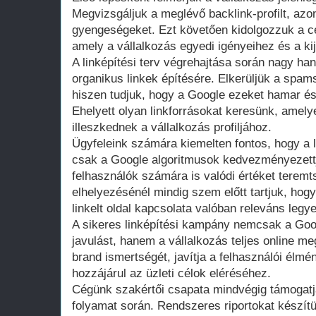
Megvizsgáljuk a meglévő backlink-profilt, azo
gyengeségeket. Ezt követően kidolgozzuk a cél
amely a vállalkozás egyedi igényeihez és a kij
A linképítési terv végrehajtása során nagy ha
organikus linkek építésére. Elkerüljük a spam
hiszen tudjuk, hogy a Google ezeket hamar ész
Ehelyett olyan linkforrásokat keresünk, amely
illeszkednek a vállalkozás profiljához.
Ügyfeleink számára kiemelten fontos, hogy a l
csak a Google algoritmusok kedvezményezett
felhasználók számára is valódi értéket teremt
elhelyezésénél mindig szem előtt tartjuk, hogy
linkelt oldal kapcsolata valóban releváns legy
A sikeres linképítési kampány nemcsak a Goo
javulást, hanem a vállalkozás teljes online meg
brand ismertségét, javítja a felhasználói élm
hozzájárul az üzleti célok eléréséhez.
Cégünk szakértői csapata mindvégig támogatja 
folyamat során. Rendszeres riportokat készít