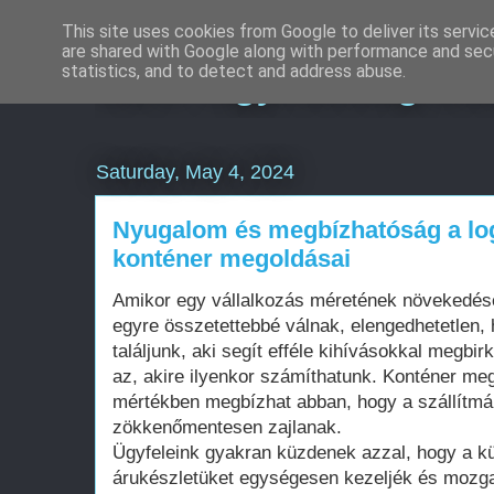
This site uses cookies from Google to deliver its servic
are shared with Google along with performance and secu
SEO Ügynökség Bu
statistics, and to detect and address abuse.
Saturday, May 4, 2024
Nyugalom és megbízhatóság a log
konténer megoldásai
Amikor egy vállalkozás méretének növekedésév
egyre összetettebbé válnak, elengedhetetlen,
találjunk, aki segít efféle kihívásokkal megbi
az, akire ilyenkor számíthatunk. Konténer me
mértékben megbízhat abban, hogy a szállítmá
zökkenőmentesen zajlanak.
Ügyfeleink gyakran küzdenek azzal, hogy a kü
árukészletüket egységesen kezeljék és mozga